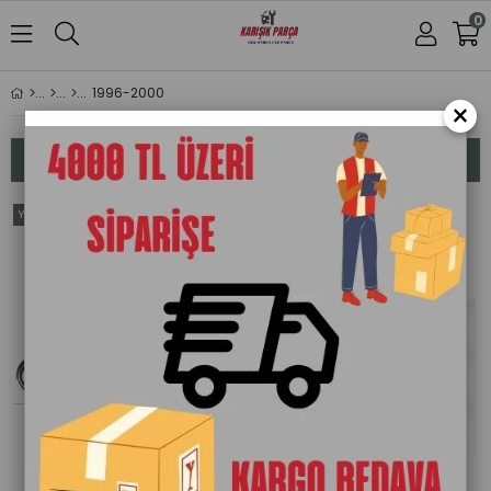
0
1996-2000
×
Sıralama
Filtreleme
Yeni
Yeni
Ürün
Ürün