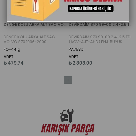
DENGE KOLU ARKA ALT SAC VOLVO S70 1996-2000
DEVİRDAİM S70 99-00 2.4-2.5 TDİ (ACV-AJT-AHD) ENJ. BUYUK KAFA (TUM MODEL)
DENGE KOLU ARKA ALT SAC
DEVİRDAİM S70 99-00 2.4-2.5 TDİ
VOLVO S70 1996-2000
(ACV-AJT-AHD) ENJ. BUYUK
KAFA (TUM MODEL)
FO-441g
PA758b
ADET
ADET
₺479,74
₺2.808,00
1