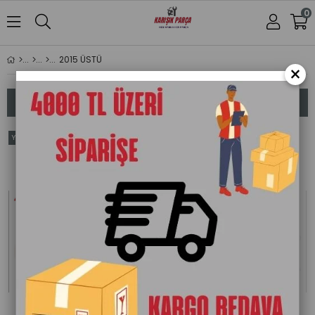
0
2015 ÜSTÜ
×
Sıralama
Filtreleme
Yeni
Yeni
Ürün
Ürün