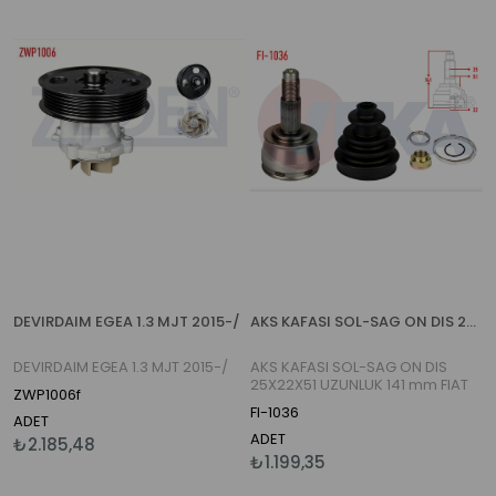
DEVIRDAIM EGEA 1.3 MJT 2015-/
AKS KAFASI SOL-SAG ON DIS 25X22X51 UZUNLUK 141 mm FIAT EGEA 1.4 16v 2015-
DEVIRDAIM EGEA 1.3 MJT 2015-/
AKS KAFASI SOL-SAG ON DIS
25X22X51 UZUNLUK 141 mm FIAT
ZWP1006f
EGEA 1.4 16v 2015-
FI-1036
ADET
ADET
₺2.185,48
₺1.199,35