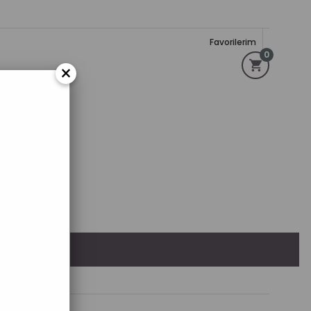
Favorilerim
0
×