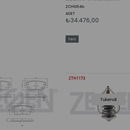
ZCH1054b
ADET
0
₺34.476,00
Yeni
Ürün
Tükendi