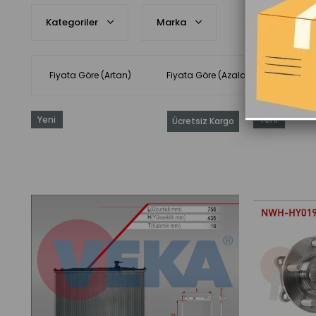
Kategoriler
Marka
Fiyata Göre (Artan)
Fiyata Göre (Azalan)
Ürün 
Yeni
Yeni
Ücretsiz Kargo
Ürün
Ürün