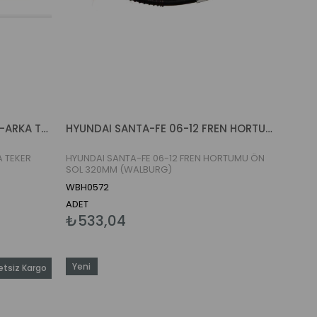
HYUNDAI SANTA-FE 06-09 ÖN-ARKA TEKER PORYASI ABS'Lİ 5 BIJON (NAGAMA)
HYUNDAI SANTA-FE 06-12 FREN HORTUMU ÖN SOL 320MM (WALBURG)
 TEKER
HYUNDAI SANTA-FE 06-12 FREN HORTUMU ÖN
SOL 320MM (WALBURG)
WBH0572
ADET
₺533,04
Yeni
etsiz Kargo
Ürün