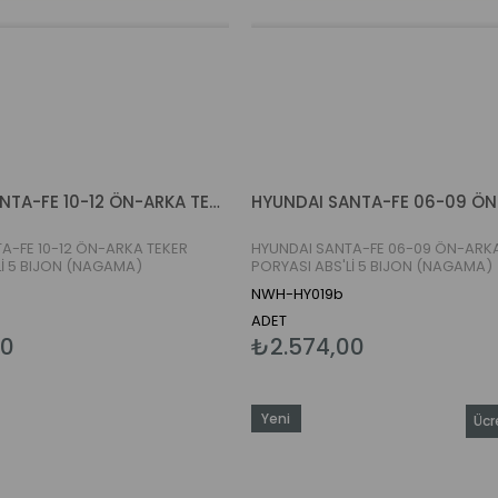
HYUNDAI SANTA-FE 10-12 ÖN-ARKA TEKER PORYASI ABS'Lİ 5 BIJON (NAGAMA)
A-FE 10-12 ÖN-ARKA TEKER
HYUNDAI SANTA-FE 06-09 ÖN-ARKA
Lİ 5 BIJON (NAGAMA)
PORYASI ABS'Lİ 5 BIJON (NAGAMA)
NWH-HY019b
ADET
00
₺2.574,00
Yeni
Ücr
Ürün