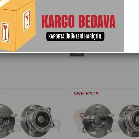
Adına Göre (A>Z)
Ürün Adına Göre (Z<A)
Stoktakiler
Yeni
Ürün