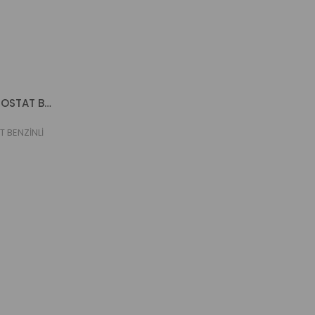
HYUNDAI SANTAFE 06-12 TERMOSTAT BENZİNLİ (ZEGEN)
 BENZİNLİ