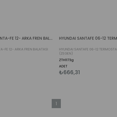
HYUNDAI SANTA-FE 12- ARKA FREN BALATASI (ZEGEN)
A-FE 12- ARKA FREN BALATASI
HYUNDAI SANTAFE 06-12 TERMOSTAT
(ZEGEN)
ZTH1173g
ADET
5
₺666,31
1