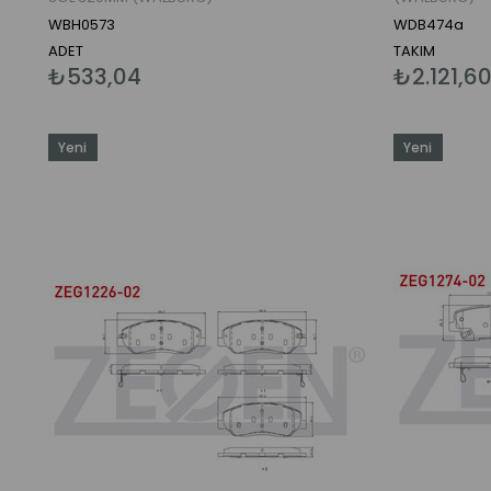
WBH0573
WDB474a
ADET
TAKIM
₺533,04
₺2.121,6
Yeni
Yeni
Ürün
Ürün