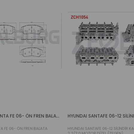
HYUNDAİ SANTA FE 06- ÖN FREN BALATA (WALBURG)
A FE 06- ÖN FREN BALATA
HYUNDAI SANTAFE 06-12 SİLİNDİR K
2,2/2,0 MOTOR DİZEL (ZEGEN)