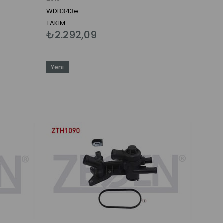
WDB343e
TAKIM
₺2.292,09
Yeni
Ürün