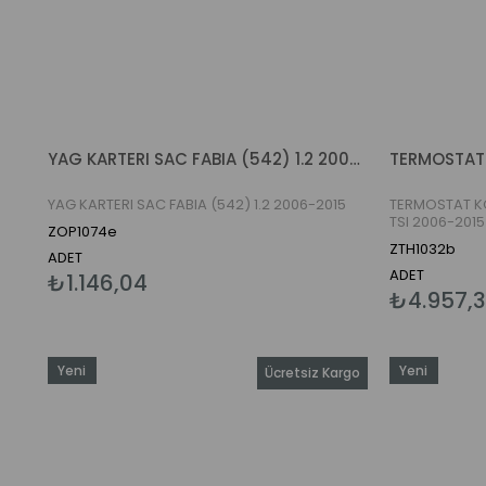
YAG KARTERI SAC FABIA (542) 1.2 2006-2015
YAG KARTERI SAC FABIA (542) 1.2 2006-2015
TERMOSTAT KO
TSI 2006-2015
ZOP1074e
ZTH1032b
ADET
ADET
₺1.146,04
₺4.957,3
Yeni
Yeni
Ücretsiz Kargo
Ürün
Ürün