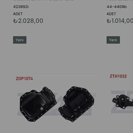
MANYETIK ABS 
423892i
44-4409b
ADET
ADET
₺2.028,00
₺1.014,0
Yeni
Yeni
Ürün
Ürün