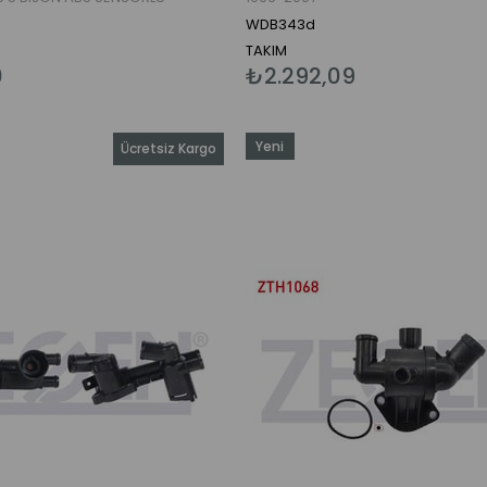
HALKALI 1999-2001
WDB343d
TAKIM
0
₺2.292,09
Yeni
Ücretsiz Kargo
Ürün