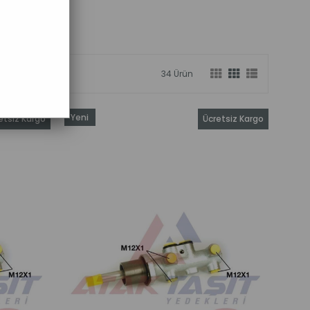
34 Ürün
Yeni
etsiz Kargo
Ücretsiz Kargo
Ürün