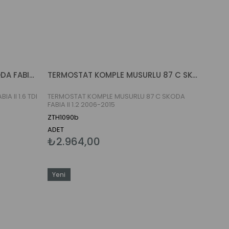
TERMOSTAT KOMPLE 92 C SKODA FABIA II 1.6 TDI 2006-2015
TERMOSTAT KOMPLE MUSURLU 87 C SKODA FABIA II 1.2 2006-2015
 II 1.6 TDI
TERMOSTAT KOMPLE MUSURLU 87 C SKODA
FABIA II 1.2 2006-2015
ZTH1090b
ADET
₺2.964,00
Yeni
Ürün