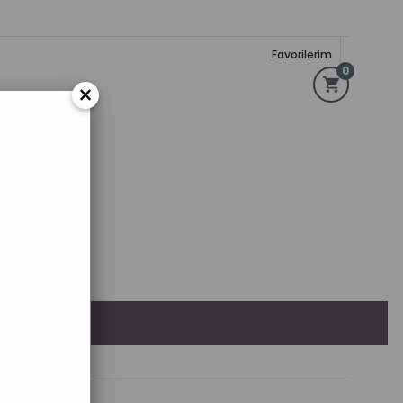
Favorilerim
0
×