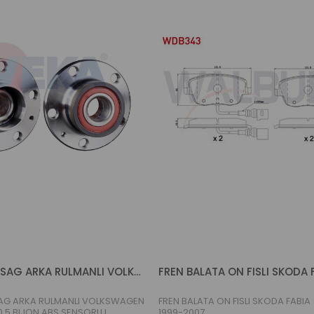
PORYA SOL-SAG ARKA RULMANLI VOLKSWAGEN POLO (6N2) 1.0 5 BIJON ABS SENSORLU MANYETIK ABS HALKALI 1999-2001
AG ARKA RULMANLI VOLKSWAGEN
FREN BALATA ON FISLI SKODA FABIA (
.0 5 BIJON ABS SENSORLU
1999-2007