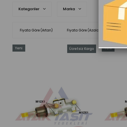
Kategoriler
Marka
Fiyata Göre (Artan)
Fiyata Göre (Azalan)
Ürün 
Yeni
Yeni
Ücretsiz Kargo
Ürün
Ürün