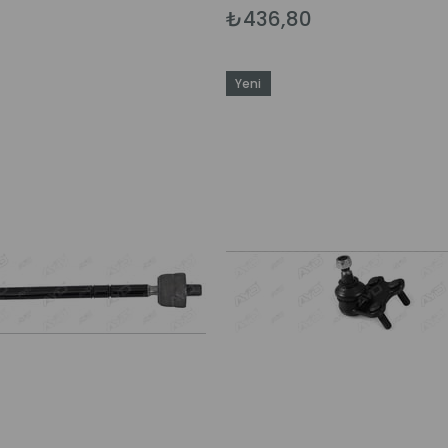
₺436,80
Yeni
Ürün