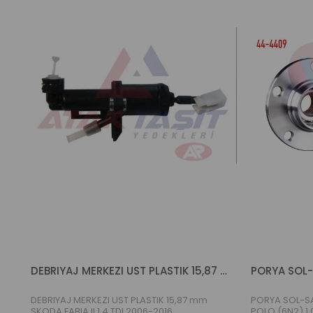
DEBRIYAJ MERKEZI UST PLASTIK 15,87 mm SKODA FABIA II 1.4 TDI 2006-2015
DEBRIYAJ MERKEZI UST PLASTIK 15,87 mm
PORYA SOL-S
SKODA FABIA II 1.4 TDI 2006-2016
POLO (6N2) 1