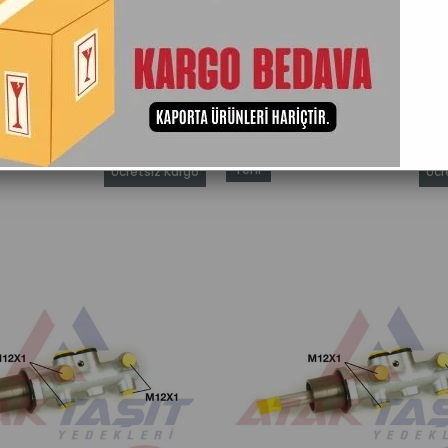
Adına Göre (A>Z)
Ürün Adına Göre (Z<A)
Stoktakiler
Yeni
Ücretsiz Kargo
Ücr
Ürün