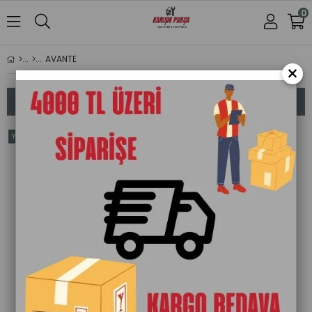
0
AVANTE
×
Sıralama
Filtreleme
Yeni
Ürün
Tükendi