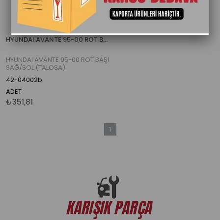
HYUNDAI AVANTE 95-00 ROT BAŞI SAĞ/SOL (TALOSA)
HYUNDAI AVANTE 95-00 ROT BAŞI
SAĞ/SOL (TALOSA)
42-04002b
ADET
₺351,81
1