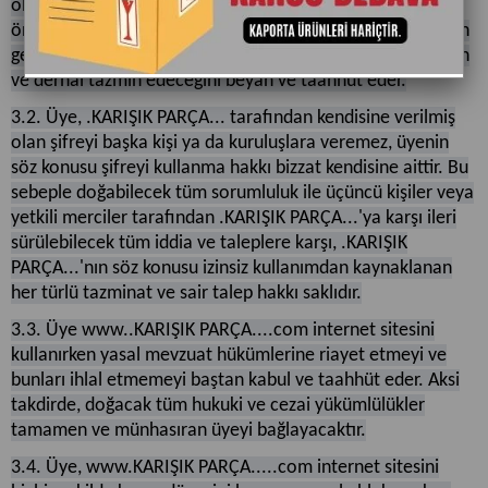
olurken verdiği kişisel ve diğer sair bilgilerin kanunlar
önünde doğru olduğunu, .KARIŞIK PARÇA...'nın bu bilgilerin
gerçeğe aykırılığı nedeniyle uğrayacağı tüm zararları aynen
ve derhal tazmin edeceğini beyan ve taahhüt eder.
3.2. Üye, .KARIŞIK PARÇA... tarafından kendisine verilmiş
olan şifreyi başka kişi ya da kuruluşlara veremez, üyenin
söz konusu şifreyi kullanma hakkı bizzat kendisine aittir. Bu
sebeple doğabilecek tüm sorumluluk ile üçüncü kişiler veya
yetkili merciler tarafından .KARIŞIK PARÇA...'ya karşı ileri
sürülebilecek tüm iddia ve taleplere karşı, .KARIŞIK
PARÇA...'nın söz konusu izinsiz kullanımdan kaynaklanan
her türlü tazminat ve sair talep hakkı saklıdır.
3.3. Üye www..KARIŞIK PARÇA....com internet sitesini
kullanırken yasal mevzuat hükümlerine riayet etmeyi ve
bunları ihlal etmemeyi baştan kabul ve taahhüt eder. Aksi
takdirde, doğacak tüm hukuki ve cezai yükümlülükler
tamamen ve münhasıran üyeyi bağlayacaktır.
3.4. Üye, www.KARIŞIK PARÇA.....com internet sitesini