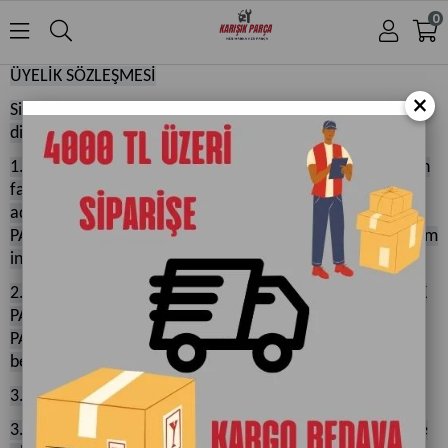
0
ÜYELİK SÖZLEŞMESİ
×
Sitemize üye olmadan önce aşağıda yer alan sözleşmeyi
dikkatlice okuyunuz lütfen.
1. Taraflar a) www.KARIŞIK PARÇA...com internet sitesinin
faaliyetlerini yürüten ..KARIŞIK PARÇA.........Sakarya
adresinde mukim KARIŞIK PARÇA. (Bundan böyle .KARIŞIK
PARÇA... olarak anılacaktır). b) www..KARIŞIK PARÇA...com
internet sitesine üye olan internet kullanıcısı ("Üye")
2. Sözleşmenin Konusu İşbu Sözleşme'nin konusu .KARIŞIK
PARÇA...'nın sahip olduğu internet sitesi www.KARIŞIK
PARÇA.....com 'dan üyenin faydalanma şartlarının
belirlenmesidir.
3. Tarafların Hak ve Yükümlülükleri
3.1. Üye, www.KARIŞIK PARÇA...com internet sitesine üye