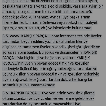
hiçbir şekilde kamu düzenini bozucu, genel ahlaka aykırı,
başkalarını rahatsız ve taciz edici şekilde, yasalara aykırı bir
amaç için, başkalarının fikri ve telif haklarına tecavüz
edecek şekilde kullanamaz. Ayrıca, üye başkalarının
hizmetleri kullanmasını önleyici veya zorlaştırıcı faaliyet
(spam, virus, truva atı, vb.) ve işlemlerde bulunamaz.
3.5. www..KARIŞIK PARÇA....com internet sitesinde üyeler
tarafından beyan edilen, yazılan, kullanılan fikir ve
düşünceler, tamamen üyelerin kendi kişisel görüşleridir ve
görüş sahibini bağlar. Bu görüş ve düşüncelerin .KARIŞIK
PARÇA...'yla hiçbir ilgi ve bağlantısı yoktur. .KARIŞIK
PARÇA...'nın üyenin beyan edeceği fikir ve görüşler
nedeniyle üçüncü kişilerin uğrayabileceği zararlardan ve
üçüncü kişilerin beyan edeceği fikir ve görüşler nedeniyle
üyenin uğrayabileceği zararlardan dolayı herhangi bir
sorumluluğu bulunmamaktadır.
3.6. .KARIŞIK PARÇA..., üye verilerinin yetkisiz kişilerce
okunmasından ve üye yazılım ve verilerine gelebilecek
zararlardan dolayı sorumlu olmayacaktır. Üye,