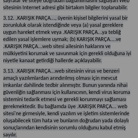
sayfalar ve siteye doğrudan bağlanılmasını sağlayan Web
sitesinin Internet adresi gibi birtakım bilgiler toplanabilir.
3.12. .KARIŞIK PARÇA..., üyenin kişisel bilgilerini yasal bir
zorunluluk olarak istendiğinde veya (a) yasal gereklere
uygun hareket etmek veya .KARIŞIK PARÇA...ya tebliğ
edilen yasal işlemlere uymak; (b) KARIŞIK PARÇA....ve
.KARIŞIK PARÇA...web sitesi ailesinin haklarını ve
mülkiyetini korumak ve savunmak için gerekli olduğuna iyi
niyetle kanaat getirdiği hallerde açıklayabilir.
3.13. .KARIŞIK PARÇA...web sitesinin virus ve benzeri
amaçlı yazılımlardan arındırılmış olması için mevcut
imkanlar dahilinde tedbir alınmıştır. Bunun yanında nihai
güvenliğin sağlanması için kullanıcının, kendi virus koruma
sistemini tedarik etmesi ve gerekli korunmayı sağlaması
gerekmektedir. Bu bağlamda üye .KARIŞIK PARÇA... web
sitesi'ne girmesiyle, kendi yazılım ve işletim sistemlerinde
oluşabilecek tüm hata ve bunların doğrudan yada dolaylı
sonuçlarından kendisinin sorumlu olduğunu kabul etmiş
sayılır.