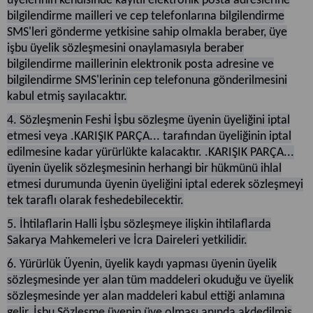
üyelerinin kendisinde kayıtlı elektronik posta adreslerine
bilgilendirme mailleri ve cep telefonlarına bilgilendirme
SMS'leri gönderme yetkisine sahip olmakla beraber, üye
işbu üyelik sözleşmesini onaylamasıyla beraber
bilgilendirme maillerinin elektronik posta adresine ve
bilgilendirme SMS'lerinin cep telefonuna gönderilmesini
kabul etmiş sayılacaktır.
4. Sözleşmenin Feshi İşbu sözleşme üyenin üyeliğini iptal
etmesi veya .KARIŞIK PARÇA... tarafından üyeliğinin iptal
edilmesine kadar yürürlükte kalacaktır. .KARIŞIK PARÇA...
üyenin üyelik sözleşmesinin herhangi bir hükmünü ihlal
etmesi durumunda üyenin üyeliğini iptal ederek sözleşmeyi
tek taraflı olarak feshedebilecektir.
5. İhtilaflarin Halli İşbu sözleşmeye ilişkin ihtilaflarda
Sakarya Mahkemeleri ve İcra Daireleri yetkilidir.
6. Yürürlük Üyenin, üyelik kaydı yapması üyenin üyelik
sözleşmesinde yer alan tüm maddeleri okuduğu ve üyelik
sözleşmesinde yer alan maddeleri kabul ettiği anlamına
gelir. İşbu Sözleşme üyenin üye olması anında akdedilmiş